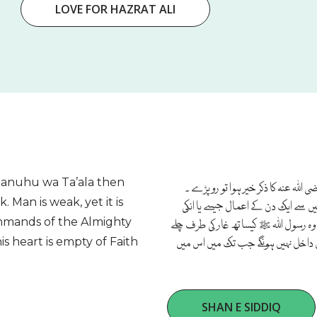
LOVE FOR HAZRAT ALI
Hanuhu wa Ta’ala then
اللہ عنہ کا ذکر خیر ہوا تو رو پڑے ۔
 Man is weak, yet it is
میں سے ایک دن کے اعمال جیسے یا انکی
commands of the Almighty
ہ رسول اللہ ﷺ کیساتھ غار کی طرف چلے
 داخل نہیں ہونگے جب تک میں اس میں
 heart is empty of Faith
SHAN E SIDDIQ