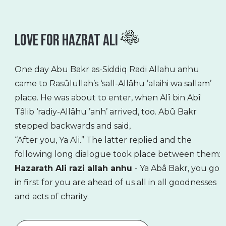
Love For Hazrat Ali
One day Abu Bakr as-Siddiq Radi Allahu anhu
came to Rasûlullah’s ‘sall-Allâhu ’alaihi wa sallam’
place. He was about to enter, when Alî bin Abî
Tâlib ‘radiy-Allâhu ’anh’ arrived, too. Abû Bakr
stepped backwards and said,
“After you, Ya Ali.” The latter replied and the
following long dialogue took place between them:
Hazarath Ali razi allah anhu
- Ya Abâ Bakr, you go
in first for you are ahead of us all in all goodnesses
and acts of charity.