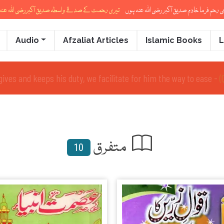
ی رحم فرما خادمِ صدیق آکبر رضی اللہ عنہ ہوں
تیری رحمت کے صدقے واسطہ صدیق آکبررضی اللہ عنہ ک
Audio
Afzaliat Articles
Islamic Books
L
ho fears to stand before his Lord there are two gardens -
(Quran 
متفرق
10