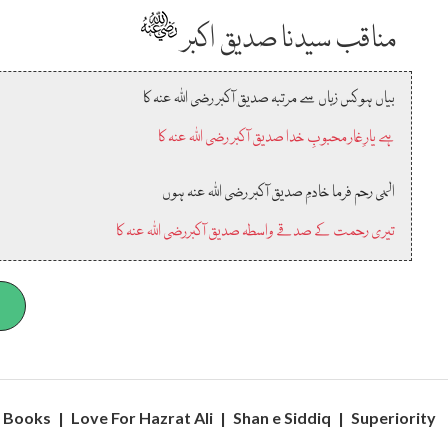
مناقب سیدنا صدیق اکبر
بیاں ہو کس زباں سے مرتبہ صدیق آکبر رضی اللہ عنہ کا
ہے یارِ غار محبوبِ خدا صدیق آکبر رضی اللہ عنہ کا
الہی رحم فرما خادمِ صدیق آکبر رضی اللہ عنہ ہوں
تیری رحمت کے صدقے واسطہ صدیق آکبررضی اللہ عنہ کا
Books
|
Love For Hazrat Ali
|
Shan e Siddiq
|
Superiority