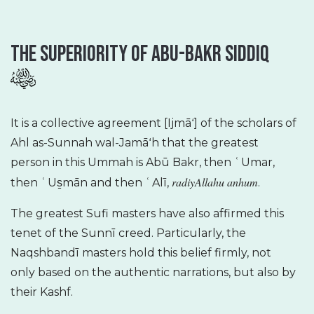
The Superiority Of Abu-Bakr Siddiq
It is a collective agreement [Ijmāʻ] of the scholars of
Ahl as-Sunnah wal-Jamāʻh that the greatest
person in this Ummah is Abū Bakr, then ʿUmar,
radiyAllahu anhum
then ʿUs̱mān and then ʿAlī,
.
The greatest Sufi masters have also affirmed this
tenet of the Sunnī creed. Particularly, the
Naqshbandī masters hold this belief firmly, not
only based on the authentic narrations, but also by
their Kashf.