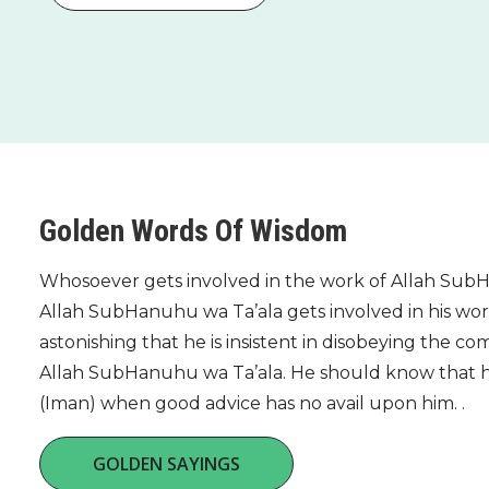
Golden Words Of Wisdom
Whosoever gets involved in the work of Allah Sub
Allah SubHanuhu wa Ta’ala gets involved in his work.
astonishing that he is insistent in disobeying the 
Allah SubHanuhu wa Ta’ala. He should know that his
(Iman) when good advice has no avail upon him. .
GOLDEN SAYINGS