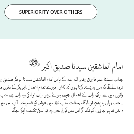
SUPERIORITY OVER OTHERS
امام العاشقین سیدنا صدیق اکبر
جناب سیدنا عمر فاروق رضی اللہ عنہ کے پاس امام العاشقین سیدنا ابو بکر صدیق رضی 
فرمانے لگے کہ میں یہ پسند کرتا ہوں کہ کاش! میرے تمام اعمال ،ابو بکر کے دنوں 
راتوں میں سے ایک رات کے اعمال جیسے ہوتے ۔پس رات تو انکی وہ رات ہے جب و
۔ جب وہاں پہ پہنچے تو بارگاہ رسالت مآب ﷺ میں عرض کیا قسم بخدا آپ اس میں
داخل نہ ہو جاﺅں ،کیونکہ اگر اس میں کوئی چیز ہے تو اسکی تکلیف آپکی جگہ