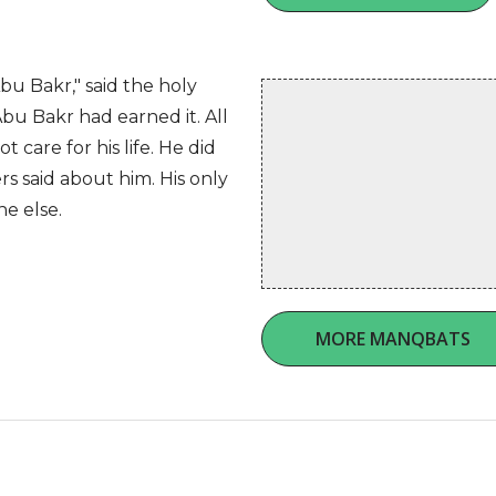
u Bakr," said the holy
bu Bakr had earned it. All
t care for his life. He did
rs said about him. His only
e else.
MORE MANQBATS