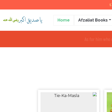
ا
یا صدیق اکبر
رضی اللہ عنہ
Home
Afzaliat Books
And for him w