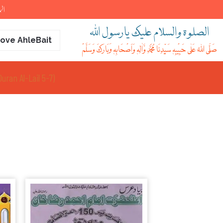
الہ
الصلوۃ والسلام علیک یارسول اللہ
ove AhleBait
صَلَّی اللہُ عَلٰی حَبِیْبِہٖ سَیِّدِنَا مُحَمَّدِ وَّاٰلِہٖ وَاَصْحَابِہٖ وَبَارَکَ وَسَلَّمْ
Al-Ahqaf 15-16)